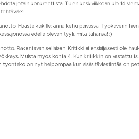
hdota jotain konkreettista: Tulen keskiviikkoan klo 14 viem
tehtäväksi.
anotto. Haaste kaikille: anna kehu päivässä! Työkaverin hie
assajonossa edellä olevan tyyli, mitä tahansa! :)
anotto. Rakentavan sellaisen. Kritiikki ei ensisijaisesti ole h
e hyökkäys. Muista myös kohta 4. Kun kritiikkiin on vastattu 
ten työnteko on nyt helpompaa kun sisäsitäviestintää on pe
kka lähtee liikkeelle, sitä ei enää pysäytetä. Kaikki mitä tu
n paras fiilis. Ja se ei kestä kuin hetken koko prosessista. Mu