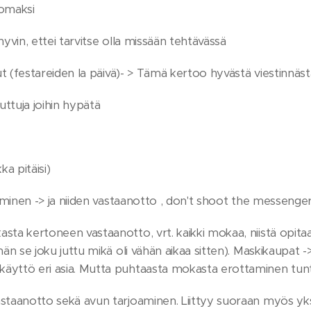
tomaksi
 hyvin, ettei tarvitse olla missään tehtävässä
nut (festareiden la päivä)- > Tämä kertoo hyvästä viestinnäst
juttuja joihin hypätä
ka pitäisi)
uominen -> ja niiden vastaanotto , don't shoot the messenge
sta kertoneen vastaanotto, vrt. kaikki mokaa, niistä opita
än se joku juttu mikä oli vähän aikaa sitten). Maskikaupat -
äyttö eri asia. Mutta puhtaasta mokasta erottaminen tu
staanotto sekä avun tarjoaminen. Liittyy suoraan myös yksi