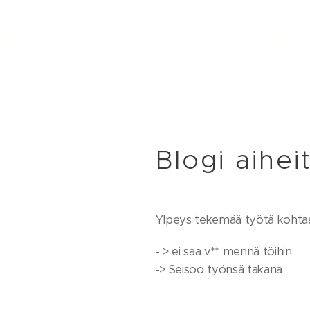
Blogi aihei
Ylpeys tekemää työtä kohta
- > ei saa v** mennä töihin
-> Seisoo työnsä takana