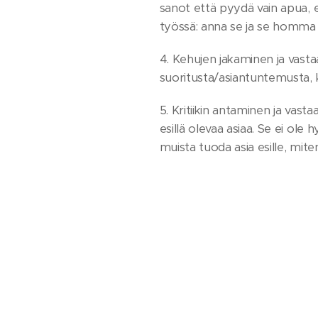
sanot että pyydä vain apua, e
työssä: anna se ja se homma 
4. Kehujen jakaminen ja vasta
suoritusta/asiantuntemusta, k
5. Kritiikin antaminen ja vasta
esillä olevaa asiaa. Se ei ol
muista tuoda asia esille, mi
Mantra
Keskity - Hengitä -Nauti
Kun festarijuna/tapahtuma/kei
Muista nauttia. Keikkafiilis o