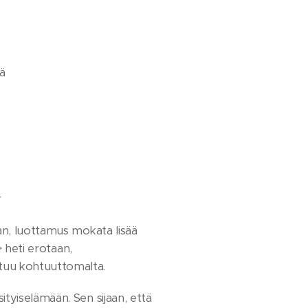
ä
r
an, luottamus mokata lisää
> heti erotaan,
ntuu kohtuuttomalta.
tyiselämään. Sen sijaan, että