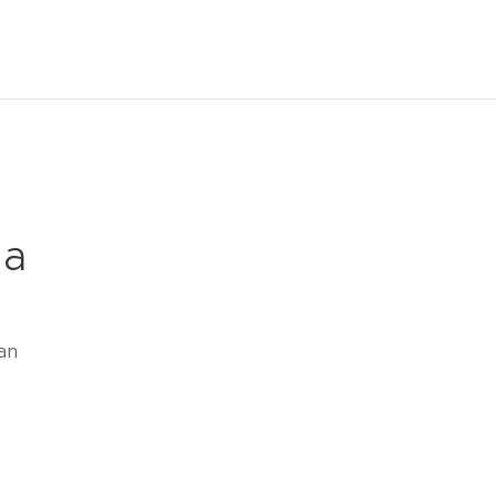
ta
an