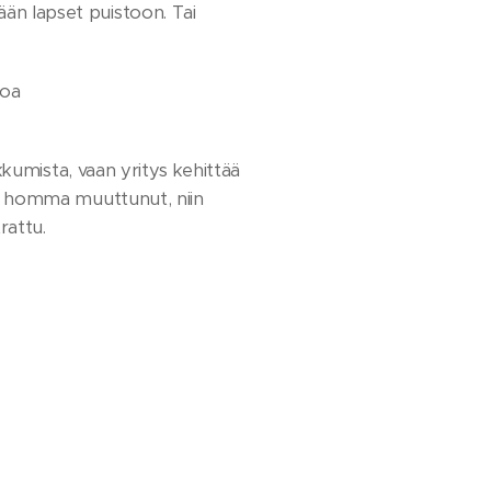
ään lapset puistoon. Tai
noa
aukkumista, vaan yritys kehittää
ts. homma muuttunut, niin
trattu.
lee vastaan ne hoidetaan.
ista nauttia myös.