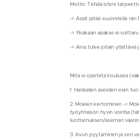
Motto: Tehdä isteni tarpeet
-> Asiat pitää suunnitella niin
-> Yksikään asiakas ei soitta
-> Aina tulee jotain yllättäviä 
Mitä ei opeteta koulussa (vaik
1. Hankalien asioiden esiin t
2. Mokien kertominen -> Moka
työyhteisön hyvin vointia (täh
luottamuksen/aseman väärink
3. Avun pyytäminen ja sen va