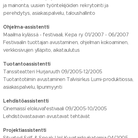
ja mainonta, uusien työntekijöiden rekrytointi ja
perehdytys, asiakaspalvelu, taloushallinto
Ohjelma-assistentti
Maailma kylässä - festivaali, Kepa ry 01/2007 - 06/2007
Festivaalin tuottajan avustaminen, ohjelman kokoaminen,
verkkosivujen ylläpito, aikataulutus
Tuotantoassistentti
Tanssiteatteri Hurjaruuth
09/2005-12/2005
Tuotantotiimin avustaminen Talvisirkus Lumi-produktiossa,
asiakaspalvelu, lipunmyynti
Lehdistöassistentti
Cinemaissí elokuvafestivaali 09/2005-10/2005
Lehdistövastaavan avustavat tehtävät
Projektiassistentti
Situated Self & Speak Up!
Kuvataideakatemia
04/2005-