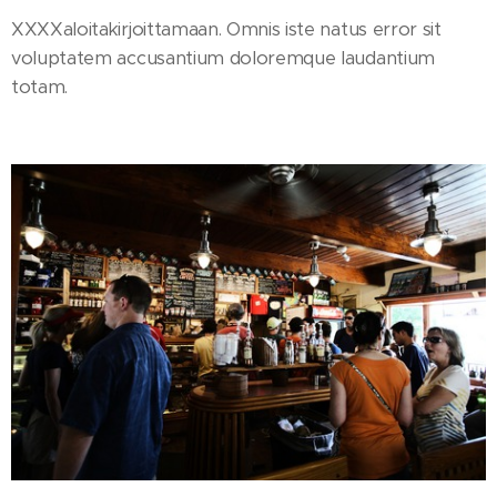
XXXXaloitakirjoittamaan. Omnis iste natus error sit
voluptatem accusantium doloremque laudantium
totam.