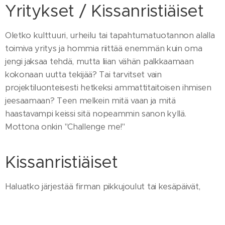
Yritykset / Kissanristiäiset
Oletko kulttuuri, urheilu tai tapahtumatuotannon alalla
toimiva yritys ja hommia riittää enemmän kuin oma
jengi jaksaa tehdä, mutta liian vähän palkkaamaan
kokonaan uutta tekijää? Tai tarvitset vain
projektiluonteisesti hetkeksi ammattitaitoisen ihmisen
jeesaamaan? Teen melkein mitä vaan ja mitä
haastavampi keissi sitä nopeammin sanon kyllä.
Mottona onkin "Challenge me!"
Kissanristiäiset
Haluatko järjestää firman pikkujoulut tai kesäpäivät,
häät, tyhy-päivät, tuotelanseerauksen, häät tai
syntymypäivät, mutta järjestäminen tuntuu hankalalta