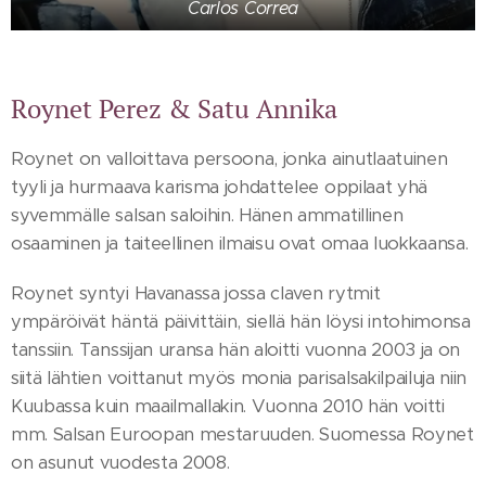
Carlos Correa
Roynet Perez & Satu Annika
Roynet on valloittava persoona, jonka ainutlaatuinen
tyyli ja hurmaava karisma johdattelee oppilaat yhä
syvemmälle salsan saloihin. Hänen ammatillinen
osaaminen ja taiteellinen ilmaisu ovat omaa luokkaansa.
Roynet syntyi Havanassa jossa claven rytmit
ympäröivät häntä päivittäin, siellä hän löysi intohimonsa
tanssiin. Tanssijan uransa hän aloitti vuonna 2003 ja on
siitä lähtien voittanut myös monia parisalsakilpailuja niin
Kuubassa kuin maailmallakin. Vuonna 2010 hän voitti
mm. Salsan Euroopan mestaruuden. Suomessa Roynet
on asunut vuodesta 2008.