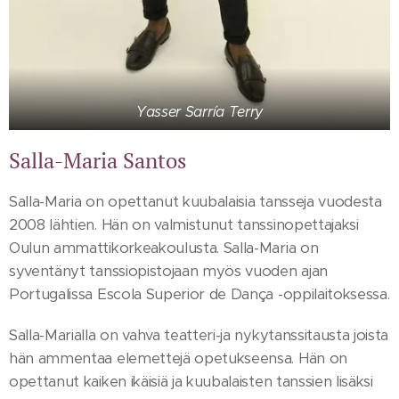
Yasser Sarría Terry
Salla-Maria Santos
Salla-Maria on opettanut kuubalaisia tansseja vuodesta
2008 lähtien. Hän on valmistunut tanssinopettajaksi
Oulun ammattikorkeakoulusta. Salla-Maria on
syventänyt tanssiopistojaan myös vuoden ajan
Portugalissa Escola Superior de Dança -oppilaitoksessa.
Salla-Marialla on vahva teatteri-ja nykytanssitausta joista
hän ammentaa elemettejä opetukseensa. Hän on
opettanut kaiken ikäisiä ja kuubalaisten tanssien lisäksi