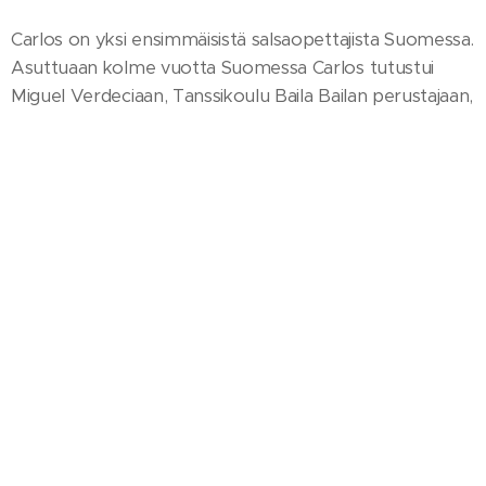
Carlos on yksi ensimmäisistä salsaopettajista Suomessa.
Asuttuaan kolme vuotta Suomessa Carlos tutustui
Miguel Verdeciaan, Tanssikoulu Baila Bailan perustajaan,
joka tarjosi hänelle paikkaa tanssiryhmässään. Carloksen
aina aurinkoinen olemus sekä selkeä opetustyyli
vetävät tanssisalit täyteen oppilaita missä ikinä hän
onkaan. Monet hakevat hänen tunneiltaan säännöllisesti
oppia parisalsan ja ruedan kuvioihin.
2000-luvun alusta Carlos on viettänyt aikaa yhä
useammin myös dj kopissa. Kun dj Don C on vauhdissa,
on bileet pöydän takanakin ja levyjen lisäksi pyörii myös
mies, käsissään soittimet kuten marakassi, claves ja
guiro!
West Coast Salsafestivaaleilla Carlos opettaa salsaa ja
parisalsaa sekä nähdään myös dj-kopissa.