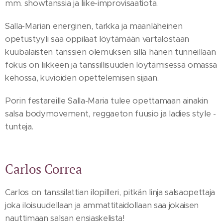
mm. showtanssia ja liike-improvisaatiota.
Salla-Marian energinen, tarkka ja maanläheinen
opetustyyli saa oppilaat löytämään vartalostaan
kuubalaisten tanssien olemuksen sillä hänen tunneillaan
fokus on liikkeen ja tanssillisuuden löytämisessä omassa
kehossa, kuvioiden opettelemisen sijaan.
Porin festareille Salla-Maria tulee opettamaan ainakin
salsa bodymovement, reggaeton fuusio ja ladies style -
tunteja.
Carlos Correa
Carlos on tanssilattian ilopilleri, pitkän linja salsaopettaja
joka iloisuudellaan ja ammattitaidollaan saa jokaisen
nauttimaan salsan ensiaskelista!