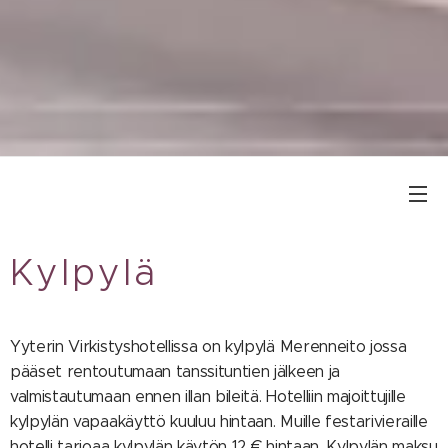
Kylpylä
Yyterin Virkistyshotellissa on kylpylä Merenneito jossa
pääset rentoutumaan tanssituntien jälkeen ja
valmistautumaan ennen illan bileitä. Hotelliin majoittujille
kylpylän vapaakäyttö kuuluu hintaan. Muille festarivieraille
hotelli tarjoaa kylpylän käytön 12 € hintaan.
Kylpylän maksu