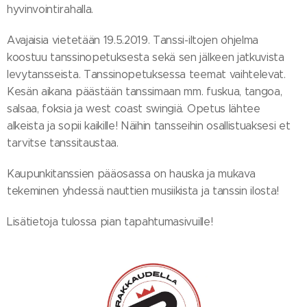
hyvinvointirahalla.
Avajaisia vietetään 19.5.2019. Tanssi-iltojen ohjelma
koostuu tanssinopetuksesta sekä sen jälkeen jatkuvista
levytansseista. Tanssinopetuksessa teemat vaihtelevat.
Kesän aikana päästään tanssimaan mm. fuskua, tangoa,
salsaa, foksia ja west coast swingiä. Opetus lähtee
alkeista ja sopii kaikille! Näihin tansseihin osallistuaksesi et
tarvitse tanssitaustaa.
Kaupunkitanssien pääosassa on hauska ja mukava
tekeminen yhdessä nauttien musiikista ja tanssin ilosta!
Lisätietoja tulossa pian tapahtumasivuille!