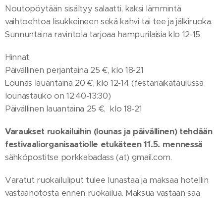
Noutopöytään sisältyy salaatti, kaksi lämmintä
vaihtoehtoa lisukkeineen sekä kahvi tai tee ja jälkiruoka.
Sunnuntaina ravintola tarjoaa hampurilaisia klo 12-15.
Hinnat:
Päivällinen perjantaina 25 €, klo 18-21
Lounas lauantaina 20 €, klo 12-14 (festariaikataulussa
lounastauko on 12:40-13:30)
Päivällinen lauantaina 25 €, klo 18-21
Varaukset ruokailuihin (lounas ja päivällinen) tehdään
festivaaliorganisaatiolle etukäteen 11.5. mennessä
sähköpostitse porkkabadass (at) gmail.com.
Varatut ruokailuliput tulee lunastaa ja maksaa hotellin
vastaanotosta ennen ruokailua. Maksua vastaan saa
ruokalipun, joka annetaan pois ravintolassa
ruokailemaan mennessä. Ateriavaraukset voi tehdä