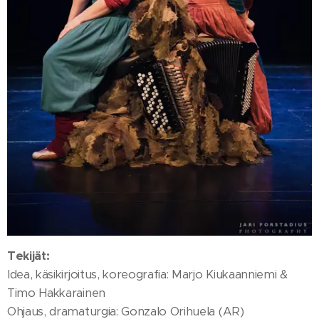
Tekijät:
Idea, käsikirjoitus, koreografia: Marjo Kiukaanniemi &
Timo Hakkarainen
Ohjaus, dramaturgia: Gonzalo Orihuela (AR)