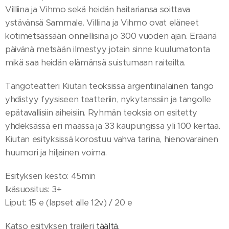
Villiina ja Vihmo sekä heidän haitariansa soittava
ystävänsä Sammale. Villiina ja Vihmo ovat eläneet
kotimetsässään onnellisina jo 300 vuoden ajan. Eräänä
päivänä metsään ilmestyy jotain sinne kuulumatonta
mikä saa heidän elämänsä suistumaan raiteilta.
Tangoteatteri Kiutan teoksissa argentiinalainen tango
yhdistyy fyysiseen teatteriin, nykytanssiin ja tangolle
epätavallisiin aiheisiin. Ryhmän teoksia on esitetty
yhdeksässä eri maassa ja 33 kaupungissa yli 100 kertaa.
Kiutan esityksissä korostuu vahva tarina, hienovarainen
huumori ja hiljainen voima.
Esityksen kesto: 45min
Ikäsuositus: 3+
Liput: 15 e (lapset alle 12v.) / 20 e
Katso esityksen traileri
täältä.