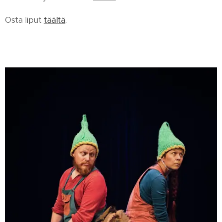
Osta liput
täältä
.