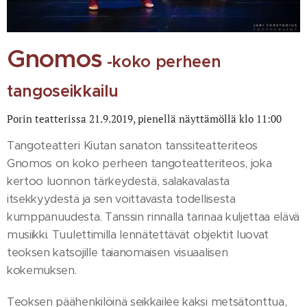
Gnomos
-koko perheen
tangoseikkailu
Porin teatterissa 21.9.2019, pienellä näyttämöllä klo 11:00
Tangoteatteri Kiutan sanaton tanssiteatteriteos
Gnomos on koko perheen tangoteatteriteos, joka
kertoo luonnon tärkeydestä, salakavalasta
itsekkyydestä ja sen voittavasta todellisesta
kumppanuudesta. Tanssin rinnalla tarinaa kuljettaa elävä
musiikki. Tuulettimilla lennätettävät objektit luovat
teoksen katsojille taianomaisen visuaalisen
kokemuksen.
Teoksen päähenkilöinä seikkailee kaksi metsätonttua,