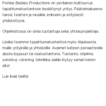
Porkka Badass Productions on porilainen kulttuuri-ja
tapahtumatuotantoon keskittynyt yritys. Päätoimialueena
tanssi, teatteri ja musiikki, erikseen ja erityisesti
yhdistettynä.
Ohjelmistossa on omia tuotantoja sekä yhteisprojekteja.
Lisäksi teemme tapahtumatuotantoa myös tilauksesta
muille yrityksille ja yhteisöille. Avaimet käteen periaatteella
alusta loppuun tai osatuotantona. Tuotanto, ohjelma,
somistus, catering, tekniikka...kaikki löytyy saman katon
alta!
Lue lisää täältä.
© 2018 Porkka Badass Productions