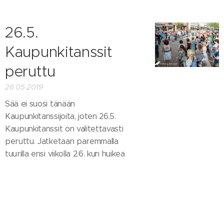
26.5.
Kaupunkitanssit
peruttu
26.05.2019
Sää ei suosi tänään
Kaupunkitanssijoita, joten 26.5.
Kaupunkitanssit on valitettavasti
peruttu. Jatketaan paremmalla
tuurilla ensi viikolla 2.6. kun huikea
Rake Salo tulee vierailulle ja opastaa
tanssijat Buggin saloihin.