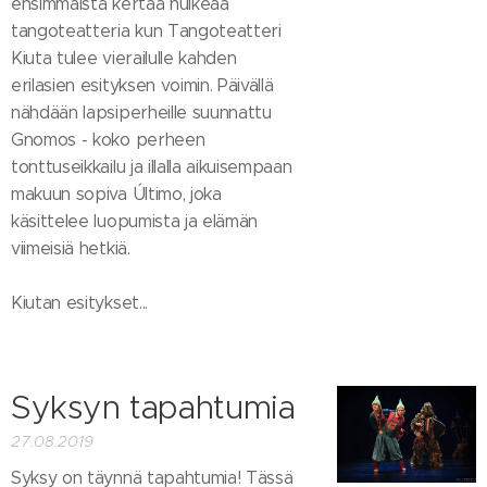
ensimmäistä kertaa huikeaa
tangoteatteria kun Tangoteatteri
Kiuta tulee vierailulle kahden
erilasien esityksen voimin. Päivällä
nähdään lapsiperheille suunnattu
Gnomos - koko perheen
tonttuseikkailu ja illalla aikuisempaan
makuun sopiva Último, joka
käsittelee luopumista ja elämän
viimeisiä hetkiä.
Kiutan esitykset...
Syksyn tapahtumia
27.08.2019
Syksy on täynnä tapahtumia! Tässä