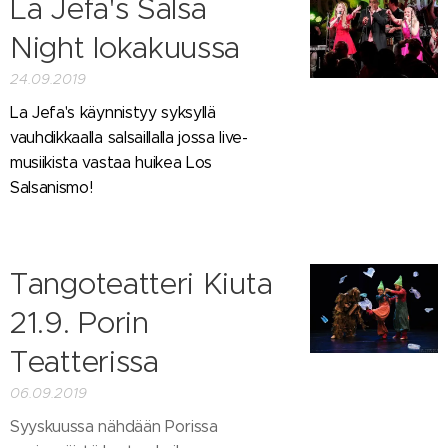
La Jefa's Salsa
Night lokakuussa
24.09.2019
La Jefa's käynnistyy syksyllä
vauhdikkaalla salsaillalla jossa live-
musiikista vastaa huikea Los
Salsanismo!
Tangoteatteri Kiuta
21.9. Porin
Teatterissa
06.09.2019
Syyskuussa nähdään Porissa