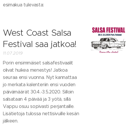
esimakua tulevasta:
West Coast Salsa
Festival saa jatkoa!
11.07.2019
Porin ensimmäiset salsafestivaalit
olivat huikea menestys! Jatkoa
seuraa ensi vuonna. Nyt kannattaa
jo merkata kalenteriin ensi vuoden
päivämäärät 30.4.-3.5.2020. Silloin
salsataan 4 päivää ja 3 yötä, sillä
Vappu osuu sopivasti perjantaille.
Lisätietoja tulossa nettisivuille kesän
jälkeen.