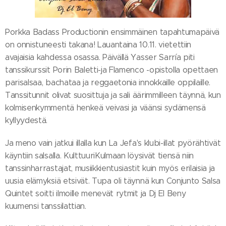
Porkka Badass Productionin ensimmäinen tapahtumapäivä
on onnistuneesti takana! Lauantaina 10.11. vietettiin
avajaisia kahdessa osassa. Päivällä Yasser Sarría piti
tanssikurssit Porin Baletti-ja Flamenco -opistolla opettaen
parisalsaa, bachataa ja reggaetonia innokkaille oppilaille.
Tanssitunnit olivat suosittuja ja sali äärimmilleen täynnä, kun
kolmisenkymmentä henkeä veivasi ja väänsi sydämensä
kyllyydestä.
Ja meno vain jatkui illalla kun La Jefa's klubi-illat pyörähtivät
käyntiin salsalla. KulttuuriKulmaan löysivät tiensä niin
tanssinharrastajat, musiikkientusiastit kuin myös erilaisia ja
uusia elämyksiä etsivät. Tupa oli täynnä kun Conjunto Salsa
Quintet soitti ilmoille menevät rytmit ja Dj El Beny
kuumensi tanssilattian.