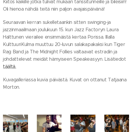
Kiitos kaikille jotka tulivat mukaan tanssitunneille ja bileisiin!
Oli hienoa nähdä teitä niin paljon avajaispäivänä!
Seuraavan kerran sukelletaankin sitten swinging-ja
jazzinmaailmaan joulukuun 15. kun Jazz Factoryn Laura
Halttunen vierailee ensimmäistä kertaa Porissa. Illalla
KulttuuriKulma muuttuu 20-luvun salakapakaksi kun Tiger
Rag Band ja The Midnight Follies valtaavat estradin ja
johdattelevat meidät hämyiseen Speakeasyyn. Lisätiedot
täältä.
Kuvagalleriassa kuvia päivästä. Kuvat on ottanut Tatjaana
Morton.