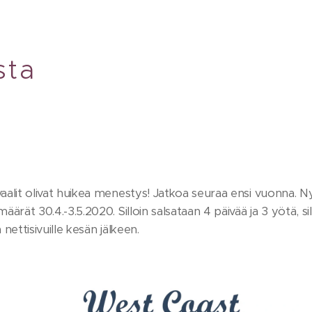
sta
vaalit olivat huikea menestys! Jatkoa seuraa ensi vuonna. 
äärät 30.4.-3.5.2020. Silloin salsataan 4 päivää ja 3 yötä, s
a nettisivuille kesän jälkeen.