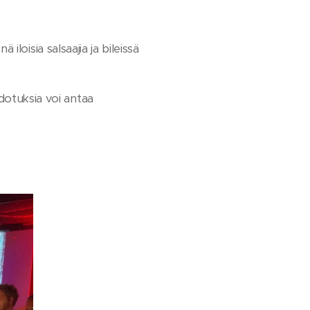
 iloisia salsaajia ja bileissä
dotuksia voi antaa