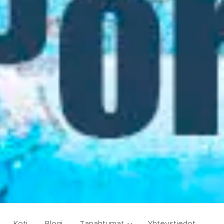
Koti
Blogi
Tapahtumat
Yhteystiedot