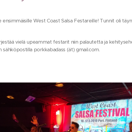
tte ensimmäisille West Coast Salsa Festareille! Tunnit oli täynnä
estää vielä upeammat festarit niin palautetta ja kehityseh
n sähköpostilla porkkabadass (ät) gmail.com.